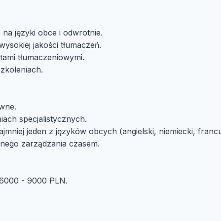
na języki obce i odwrotnie.
ysokiej jakości tłumaczeń.
ktami tłumaczeniowymi.
zkoleniach.
ewne.
iach specjalistycznych.
jmniej jeden z języków obcych (angielski, niemiecki, francu
lnego zarządzania czasem.
 6000 - 9000 PLN.