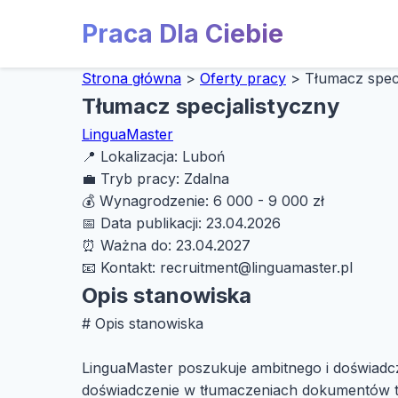
Praca Dla Ciebie
Strona główna
>
Oferty pracy
>
Tłumacz specj
Tłumacz specjalistyczny
LinguaMaster
📍
Lokalizacja:
Luboń
💼
Tryb pracy:
Zdalna
💰
Wynagrodzenie:
6 000 - 9 000 zł
📅
Data publikacji:
23.04.2026
⏰
Ważna do:
23.04.2027
📧
Kontakt:
recruitment@linguamaster.pl
Opis stanowiska
# Opis stanowiska
LinguaMaster poszukuje ambitnego i doświadcz
doświadczenie w tłumaczeniach dokumentów tec