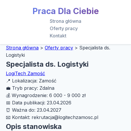
Praca Dla Ciebie
Strona główna
Oferty pracy
Kontakt
Strona główna
>
Oferty pracy
>
Specjalista ds.
Logistyki
Specjalista ds. Logistyki
LogiTech Zamość
📍
Lokalizacja:
Zamość
💼
Tryb pracy:
Zdalna
💰
Wynagrodzenie:
6 000 - 9 000 zł
📅
Data publikacji:
23.04.2026
⏰
Ważna do:
23.04.2027
📧
Kontakt:
rekrutacja@logitechzamosc.pl
Opis stanowiska