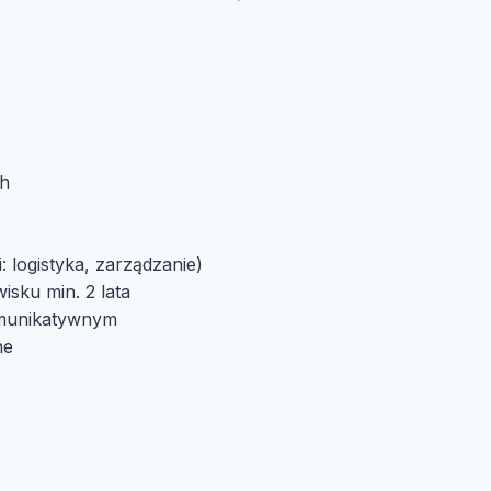
ch
 logistyka, zarządzanie)
sku min. 2 lata
omunikatywnym
ne