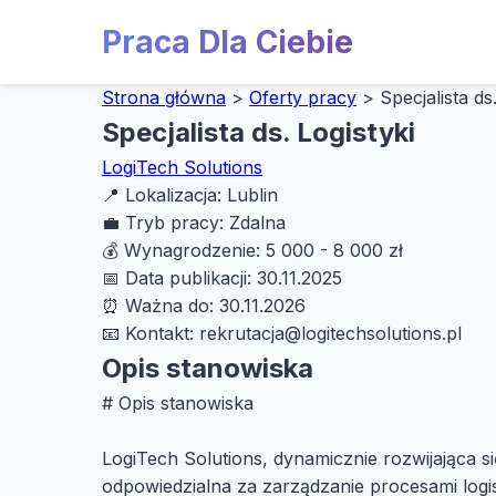
Praca Dla Ciebie
Strona główna
>
Oferty pracy
>
Specjalista ds
Specjalista ds. Logistyki
LogiTech Solutions
📍
Lokalizacja:
Lublin
💼
Tryb pracy:
Zdalna
💰
Wynagrodzenie:
5 000 - 8 000 zł
📅
Data publikacji:
30.11.2025
⏰
Ważna do:
30.11.2026
📧
Kontakt:
rekrutacja@logitechsolutions.pl
Opis stanowiska
# Opis stanowiska
LogiTech Solutions, dynamicznie rozwijająca si
odpowiedzialna za zarządzanie procesami logi