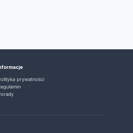
nformacje
olityka prywatności
egulamin
orady